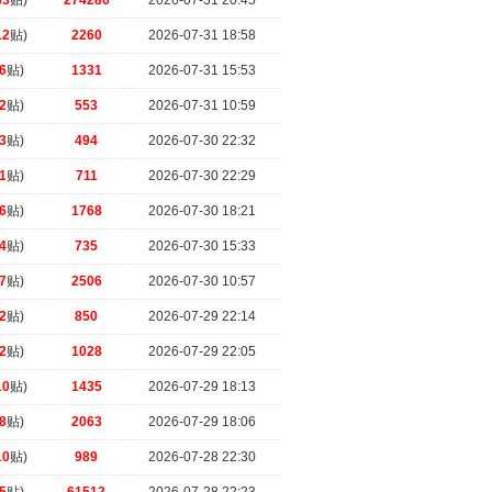
33
贴)
274286
2026-07-31 20:45
12
贴)
2260
2026-07-31 18:58
6
贴)
1331
2026-07-31 15:53
2
贴)
553
2026-07-31 10:59
3
贴)
494
2026-07-30 22:32
1
贴)
711
2026-07-30 22:29
6
贴)
1768
2026-07-30 18:21
4
贴)
735
2026-07-30 15:33
7
贴)
2506
2026-07-30 10:57
2
贴)
850
2026-07-29 22:14
2
贴)
1028
2026-07-29 22:05
10
贴)
1435
2026-07-29 18:13
8
贴)
2063
2026-07-29 18:06
10
贴)
989
2026-07-28 22:30