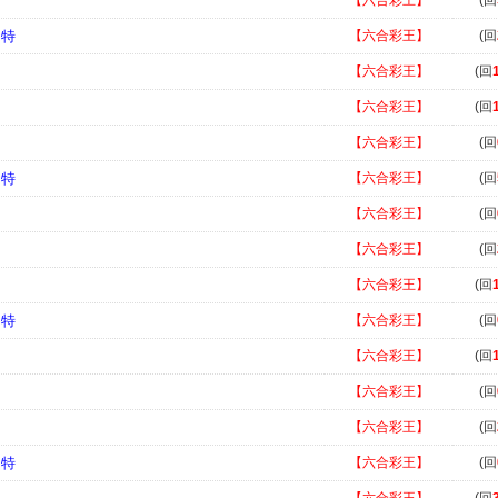
【六合彩王】
(回
中特
【六合彩王】
(回
【六合彩王】
(回
【六合彩王】
(回
【六合彩王】
(回
中特
【六合彩王】
(回
【六合彩王】
(回
【六合彩王】
(回
【六合彩王】
(回
中特
【六合彩王】
(回
【六合彩王】
(回
【六合彩王】
(回
【六合彩王】
(回
中特
【六合彩王】
(回