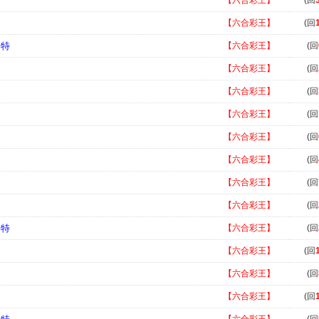
【六合彩王】
(回
【六合彩王】
(回
中特
【六合彩王】
(回
【六合彩王】
(回
【六合彩王】
(回
【六合彩王】
(回
【六合彩王】
(回
【六合彩王】
(回
【六合彩王】
(回
【六合彩王】
(回
中特
【六合彩王】
(回
【六合彩王】
(回
【六合彩王】
(回
【六合彩王】
(回