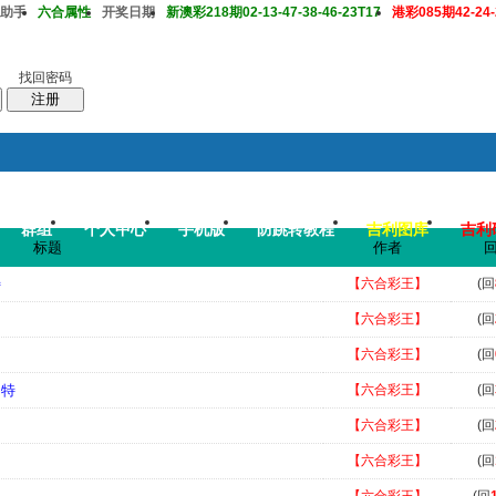
助手
六合属性
开奖日期
新澳彩218期02-13-47-38-46-23T17
港彩085期42-24-2
找回密码
注册
群组
个人中心
手机版
防跳转教程
吉利图库
吉利
搜
帖子
标题
作者
码皇总管
说：
2026年7月底即将 开启特邀高手2肖中特大赛，重奖一万 .
特
【六合彩王】
(回
【六合彩王】
(回
【六合彩王】
(回
中特
【六合彩王】
(回
【六合彩王】
(回
【六合彩王】
(回