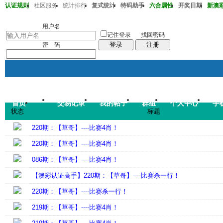
认证规则
社区服务
统计排行
复式统计
特码助手
六合属性
开奖日期
新澳彩2
澳彩219期05-10-19-30-35-47T25
用户名
记住登录
找回密码
登录
注册
密 码
首页
交易记录
我的帖子
群组
个人中心
手
帖子
状态
标题
码皇总管
说：
2026年7月
220期：【草哥】----比赛4肖！
220期：【草哥】----比赛4肖！
086期：【草哥】----比赛4肖！
【澳彩认证高手】220期：【草哥】----比赛杀一行！
220期：【草哥】----比赛杀一行！
219期：【草哥】----比赛4肖！