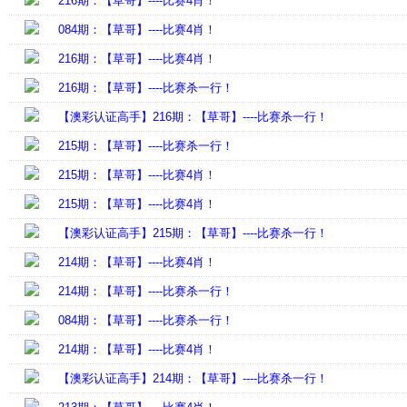
216期：【草哥】----比赛4肖！
084期：【草哥】----比赛4肖！
216期：【草哥】----比赛4肖！
216期：【草哥】----比赛杀一行！
【澳彩认证高手】216期：【草哥】----比赛杀一行！
215期：【草哥】----比赛杀一行！
215期：【草哥】----比赛4肖！
215期：【草哥】----比赛4肖！
【澳彩认证高手】215期：【草哥】----比赛杀一行！
214期：【草哥】----比赛4肖！
214期：【草哥】----比赛杀一行！
084期：【草哥】----比赛杀一行！
214期：【草哥】----比赛4肖！
【澳彩认证高手】214期：【草哥】----比赛杀一行！