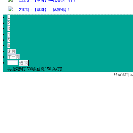
211期：【草哥】----比赛杀一行！
210期：【草哥】----比赛4肖！
1
2
3
4
5
6
末页
下一页
选 页
共搜索到了500条信息[ 50 条/页]
联系我们
|
无