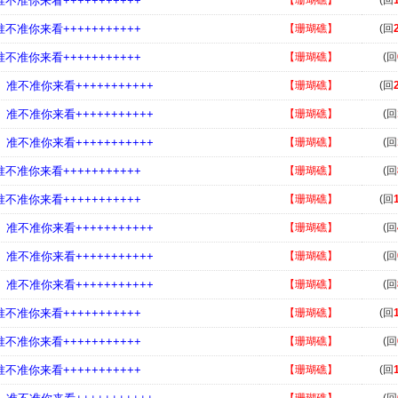
准不准你来看+++++++++++
【珊瑚礁】
(回
准不准你来看+++++++++++
【珊瑚礁】
(回
准不准你来看+++++++++++
【珊瑚礁】
(回
码 准不准你来看+++++++++++
【珊瑚礁】
(回
码 准不准你来看+++++++++++
【珊瑚礁】
(回
码 准不准你来看+++++++++++
【珊瑚礁】
(回
准不准你来看+++++++++++
【珊瑚礁】
(回
准不准你来看+++++++++++
【珊瑚礁】
(回
码 准不准你来看+++++++++++
【珊瑚礁】
(回
码 准不准你来看+++++++++++
【珊瑚礁】
(回
码 准不准你来看+++++++++++
【珊瑚礁】
(回
准不准你来看+++++++++++
【珊瑚礁】
(回
准不准你来看+++++++++++
【珊瑚礁】
(回
准不准你来看+++++++++++
【珊瑚礁】
(回