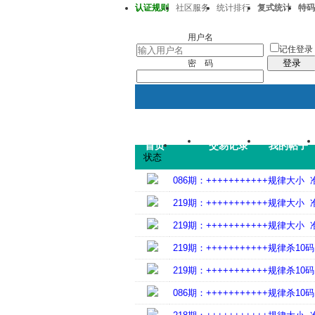
认证规则
社区服务
统计排行
复式统计
特码
澳彩218期37-32-33-15-22-43T41
用户名
记住登录
登录
密 码
首页
交易记录
我的帖子
状态
086期：+++++++++++规律大小 
219期：+++++++++++规律大小 
219期：+++++++++++规律大小 
219期：+++++++++++规律杀10
219期：+++++++++++规律杀10
086期：+++++++++++规律杀10