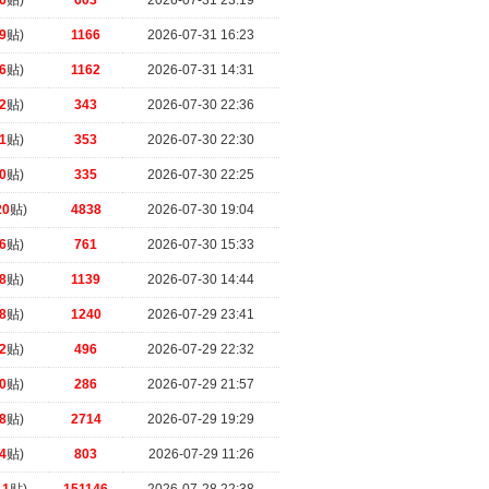
6
贴)
603
2026-07-31 23:19
9
贴)
1166
2026-07-31 16:23
6
贴)
1162
2026-07-31 14:31
2
贴)
343
2026-07-30 22:36
1
贴)
353
2026-07-30 22:30
0
贴)
335
2026-07-30 22:25
20
贴)
4838
2026-07-30 19:04
6
贴)
761
2026-07-30 15:33
8
贴)
1139
2026-07-30 14:44
8
贴)
1240
2026-07-29 23:41
2
贴)
496
2026-07-29 22:32
0
贴)
286
2026-07-29 21:57
8
贴)
2714
2026-07-29 19:29
4
贴)
803
2026-07-29 11:26