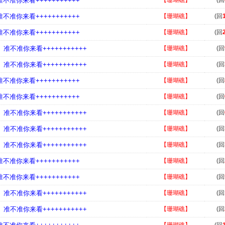
准不准你来看+++++++++++
【珊瑚礁】
(回
准不准你来看+++++++++++
【珊瑚礁】
(回
准不准你来看+++++++++++
【珊瑚礁】
(回
码 准不准你来看+++++++++++
【珊瑚礁】
(回
码 准不准你来看+++++++++++
【珊瑚礁】
(回
准不准你来看+++++++++++
【珊瑚礁】
(回
准不准你来看+++++++++++
【珊瑚礁】
(回
码 准不准你来看+++++++++++
【珊瑚礁】
(回
码 准不准你来看+++++++++++
【珊瑚礁】
(回
码 准不准你来看+++++++++++
【珊瑚礁】
(回
准不准你来看+++++++++++
【珊瑚礁】
(回
准不准你来看+++++++++++
【珊瑚礁】
(回
码 准不准你来看+++++++++++
【珊瑚礁】
(回
码 准不准你来看+++++++++++
【珊瑚礁】
(回