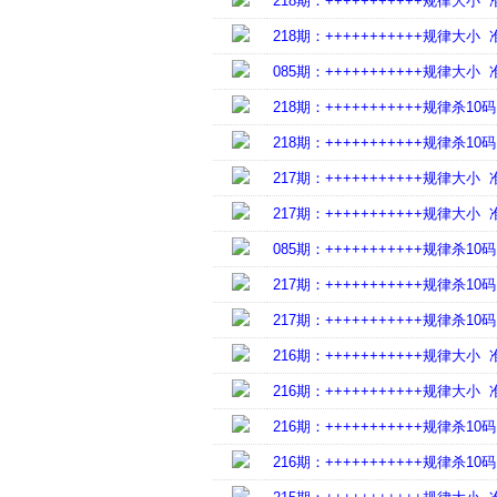
218期：+++++++++++规律大小 
218期：+++++++++++规律大小 
085期：+++++++++++规律大小 
218期：+++++++++++规律杀10
218期：+++++++++++规律杀10
217期：+++++++++++规律大小 
217期：+++++++++++规律大小 
085期：+++++++++++规律杀10
217期：+++++++++++规律杀10
217期：+++++++++++规律杀10
216期：+++++++++++规律大小 
216期：+++++++++++规律大小 
216期：+++++++++++规律杀10
216期：+++++++++++规律杀10