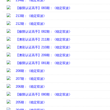
214期：《稳定双波》
【极限认证高手】083期：《稳定双波》
213期：《稳定双波》
212期：《稳定双波》
【极限认证高手】082期：《稳定双波》
【澳彩认证高手】211期：《稳定双波》
【澳彩认证高手】210期：《稳定双波》
【澳彩认证高手】209期：《稳定双波》
【极限认证高手】081期：《稳定双波》
208期：《稳定双波》
207期：《稳定双波》
206期：《稳定双波》
【极限认证高手】080期：《稳定双波》
205期：《稳定双波》