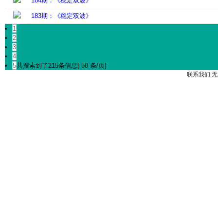
184期：《稳定双波》
183期：《稳定双波》
1
2
3
4
5
共搜索到了215条信息[ 50 条/页]
联系我们
|
无