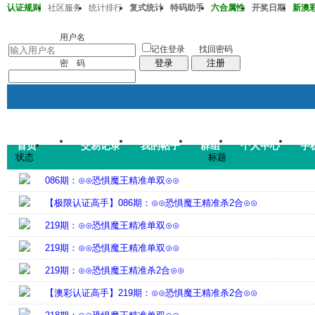
认证规则
社区服务
统计排行
复式统计
特码助手
六合属性
开奖日期
新澳彩2
澳彩218期37-32-33-15-22-43T41
用户名
记住登录
找回密码
登录
注册
密 码
首页
交易记录
我的帖子
群组
个人中心
手
帖子
状态
标题
码皇总管
说：
2026年7月
086期：⊙⊙恐惧魔王精准单双⊙⊙
【极限认证高手】086期：⊙⊙恐惧魔王精准杀2合⊙⊙
219期：⊙⊙恐惧魔王精准单双⊙⊙
219期：⊙⊙恐惧魔王精准单双⊙⊙
219期：⊙⊙恐惧魔王精准杀2合⊙⊙
【澳彩认证高手】219期：⊙⊙恐惧魔王精准杀2合⊙⊙