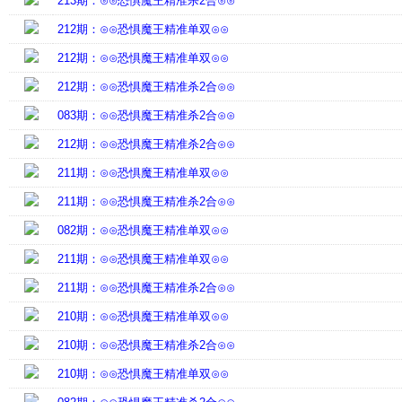
213期：⊙⊙恐惧魔王精准杀2合⊙⊙
212期：⊙⊙恐惧魔王精准单双⊙⊙
212期：⊙⊙恐惧魔王精准单双⊙⊙
212期：⊙⊙恐惧魔王精准杀2合⊙⊙
083期：⊙⊙恐惧魔王精准杀2合⊙⊙
212期：⊙⊙恐惧魔王精准杀2合⊙⊙
211期：⊙⊙恐惧魔王精准单双⊙⊙
211期：⊙⊙恐惧魔王精准杀2合⊙⊙
082期：⊙⊙恐惧魔王精准单双⊙⊙
211期：⊙⊙恐惧魔王精准单双⊙⊙
211期：⊙⊙恐惧魔王精准杀2合⊙⊙
210期：⊙⊙恐惧魔王精准单双⊙⊙
210期：⊙⊙恐惧魔王精准杀2合⊙⊙
210期：⊙⊙恐惧魔王精准单双⊙⊙