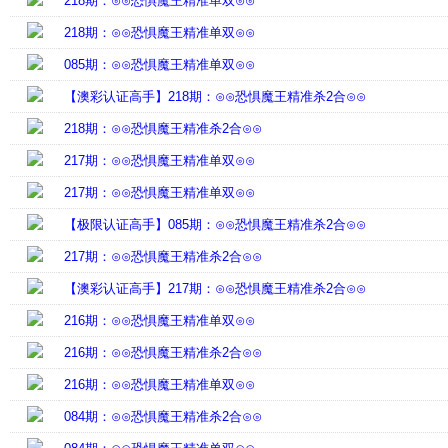
218期：⊙⊙恐惧魔王精准单双⊙⊙
218期：⊙⊙恐惧魔王精准单双⊙⊙
085期：⊙⊙恐惧魔王精准单双⊙⊙
【澳彩认证高手】218期：⊙⊙恐惧魔王精准杀2合⊙⊙
218期：⊙⊙恐惧魔王精准杀2合⊙⊙
217期：⊙⊙恐惧魔王精准单双⊙⊙
217期：⊙⊙恐惧魔王精准单双⊙⊙
【极限认证高手】085期：⊙⊙恐惧魔王精准杀2合⊙⊙
217期：⊙⊙恐惧魔王精准杀2合⊙⊙
【澳彩认证高手】217期：⊙⊙恐惧魔王精准杀2合⊙⊙
216期：⊙⊙恐惧魔王精准单双⊙⊙
216期：⊙⊙恐惧魔王精准杀2合⊙⊙
216期：⊙⊙恐惧魔王精准单双⊙⊙
084期：⊙⊙恐惧魔王精准杀2合⊙⊙