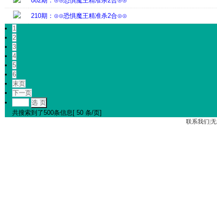
082期：⊙⊙恐惧魔王精准杀2合⊙⊙
210期：⊙⊙恐惧魔王精准杀2合⊙⊙
1
2
3
4
5
6
末页
下一页
选 页
共搜索到了500条信息[ 50 条/页]
联系我们
|
无