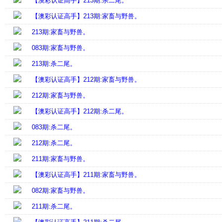
【澳彩认证高手】213期:杀二尾。
【澳彩认证高手】213期:家畜与野兽。
213期:家畜与野兽。
083期:家畜与野兽。
213期:杀二尾。
【澳彩认证高手】212期:家畜与野兽。
212期:家畜与野兽。
【澳彩认证高手】212期:杀二尾。
083期:杀二尾。
212期:杀二尾。
211期:家畜与野兽。
【澳彩认证高手】211期:家畜与野兽。
082期:家畜与野兽。
211期:杀二尾。