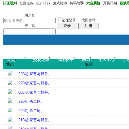
认证规则
社区服务
统计排行
复式统计
特码助手
六合属性
开奖日期
新澳彩2
澳彩219期05-10-19-30-35-47T25
用户名
记住登录
找回密码
登录
注册
密 码
首页
交易记录
我的帖子
群组
个人中心
手
帖子
状态
标题
码皇总管
说：
2026年7月
220期:家畜与野兽。
220期:家畜与野兽。
086期:家畜与野兽。
220期:杀二尾。
220期:杀二尾。
219期:家畜与野兽。