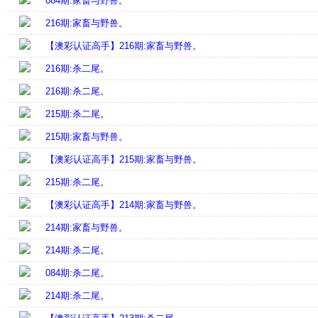
084期:家畜与野兽。
216期:家畜与野兽。
【澳彩认证高手】216期:家畜与野兽。
216期:杀二尾。
216期:杀二尾。
215期:杀二尾。
215期:家畜与野兽。
【澳彩认证高手】215期:家畜与野兽。
215期:杀二尾。
【澳彩认证高手】214期:家畜与野兽。
214期:家畜与野兽。
214期:杀二尾。
084期:杀二尾。
214期:杀二尾。