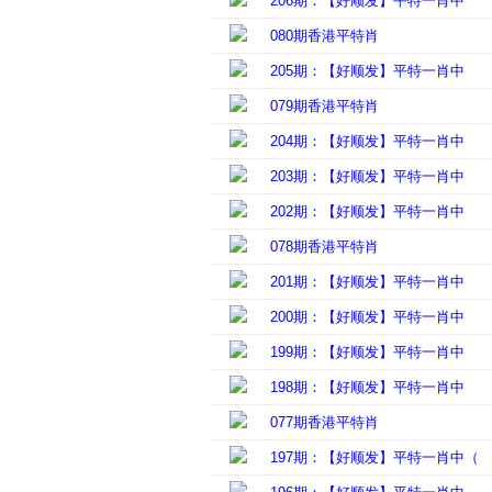
206期：【好顺发】平特一肖中
080期香港平特肖
205期：【好顺发】平特一肖中
079期香港平特肖
204期：【好顺发】平特一肖中
203期：【好顺发】平特一肖中
202期：【好顺发】平特一肖中
078期香港平特肖
201期：【好顺发】平特一肖中
200期：【好顺发】平特一肖中
199期：【好顺发】平特一肖中
198期：【好顺发】平特一肖中
077期香港平特肖
197期：【好顺发】平特一肖中（