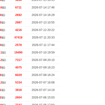
4
贴)
3280
2026-07-15 18:35
16
贴)
6711
2026-07-14 17:46
4
贴)
2692
2026-07-14 16:29
5
贴)
2987
2026-07-13 10:55
4
贴)
4216
2026-07-12 20:22
9
贴)
47418
2026-07-11 20:33
4
贴)
2578
2026-07-11 17:44
11
贴)
19490
2026-07-10 19:59
12
贴)
7317
2026-07-09 20:10
5
贴)
4075
2026-07-09 16:23
6
贴)
6029
2026-07-08 16:24
12
贴)
5334
2026-07-07 16:08
1
贴)
3918
2026-07-07 14:19
2
贴)
2604
2026-07-06 15:03