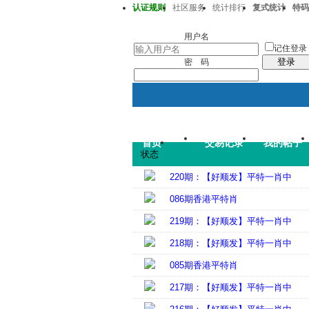
认证规则
社区服务
统计排行
复式统计
特码
澳彩220期36-38-32-13-20-01T30
用户名
记住登录
登录
密 码
首页
交易记录
我的帖子
状态
220期：【好顺发】平特一肖中
086期香港平特肖
219期：【好顺发】平特一肖中
218期：【好顺发】平特一肖中
085期香港平特肖
217期：【好顺发】平特一肖中