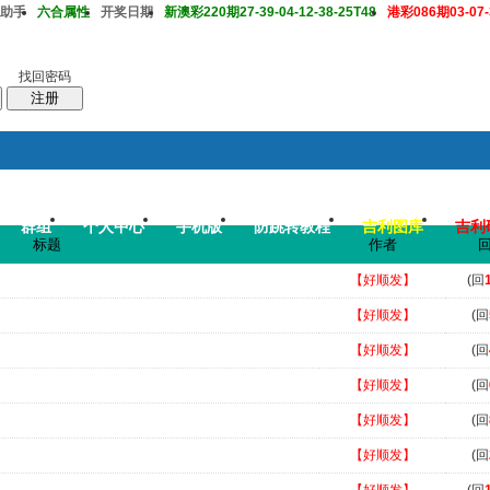
助手
六合属性
开奖日期
新澳彩220期27-39-04-12-38-25T48
港彩086期03-07-3
找回密码
注册
群组
个人中心
手机版
防跳转教程
吉利图库
吉利
搜
帖子
标题
作者
码皇总管
说：
2026年7月底即将 开启特邀高手2肖中特大赛，重奖一万 .
【好顺发】
(回
【好顺发】
(回
【好顺发】
(回
【好顺发】
(回
【好顺发】
(回
【好顺发】
(回