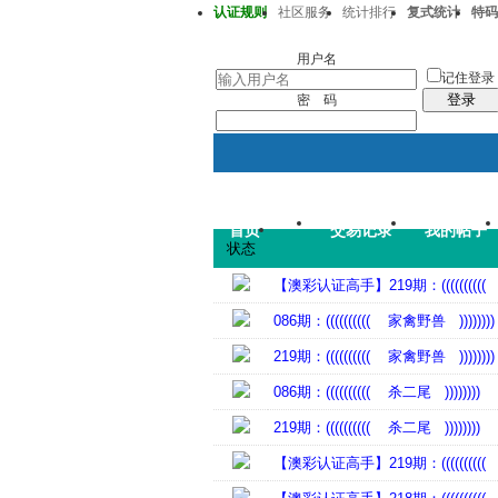
认证规则
社区服务
统计排行
复式统计
特码
澳彩218期37-32-33-15-22-43T41
用户名
记住登录
登录
密 码
首页
交易记录
我的帖子
状态
【澳彩认证高手】219期：(((((((((( 
086期：(((((((((( 家禽野兽 ))))))))
219期：(((((((((( 家禽野兽 ))))))))
086期：(((((((((( 杀二尾 ))))))))
219期：(((((((((( 杀二尾 ))))))))
【澳彩认证高手】219期：(((((((((( 杀