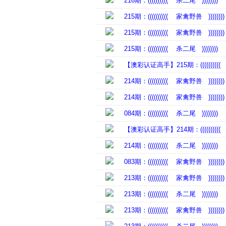
216期：(((((((((( 杀二尾 ))))))))
215期：(((((((((( 家禽野兽 ))))))))
215期：(((((((((( 家禽野兽 ))))))))
215期：(((((((((( 杀二尾 ))))))))
【澳彩认证高手】215期：(((((((((( 杀
214期：(((((((((( 家禽野兽 ))))))))
214期：(((((((((( 家禽野兽 ))))))))
084期：(((((((((( 杀二尾 ))))))))
【澳彩认证高手】214期：(((((((((( 杀
214期：(((((((((( 杀二尾 ))))))))
083期：(((((((((( 家禽野兽 ))))))))
213期：(((((((((( 家禽野兽 ))))))))
213期：(((((((((( 杀二尾 ))))))))
213期：(((((((((( 家禽野兽 ))))))))