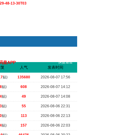
9-48-13-30T03
码皇APP
快捷通道
索
回复
人气
发表时间
.
（2026-07-10 20:23）
17
贴)
135680
2026-08-07 17:56
8
贴)
608
2026-08-07 14:12
4
贴)
49
2026-08-07 14:08
3
贴)
55
2026-08-06 22:31
0
贴)
113
2026-08-06 22:13
4
贴)
157
2026-08-06 22:03