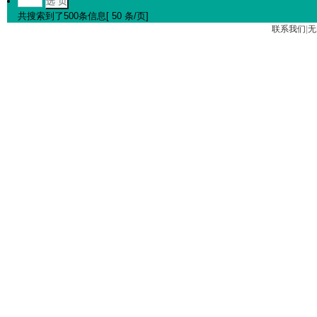
选 页
共搜索到了500条信息[ 50 条/页]
联系我们
|
无