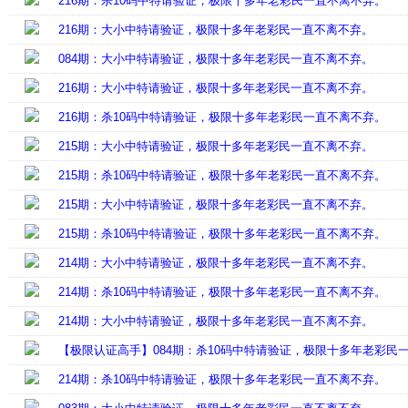
216期：杀10码中特请验证，极限十多年老彩民一直不离不弃。
216期：大小中特请验证，极限十多年老彩民一直不离不弃。
084期：大小中特请验证，极限十多年老彩民一直不离不弃。
216期：大小中特请验证，极限十多年老彩民一直不离不弃。
216期：杀10码中特请验证，极限十多年老彩民一直不离不弃。
215期：大小中特请验证，极限十多年老彩民一直不离不弃。
215期：杀10码中特请验证，极限十多年老彩民一直不离不弃。
215期：大小中特请验证，极限十多年老彩民一直不离不弃。
215期：杀10码中特请验证，极限十多年老彩民一直不离不弃。
214期：大小中特请验证，极限十多年老彩民一直不离不弃。
214期：杀10码中特请验证，极限十多年老彩民一直不离不弃。
214期：大小中特请验证，极限十多年老彩民一直不离不弃。
【极限认证高手】084期：杀10码中特请验证，极限十多年老彩民
214期：杀10码中特请验证，极限十多年老彩民一直不离不弃。