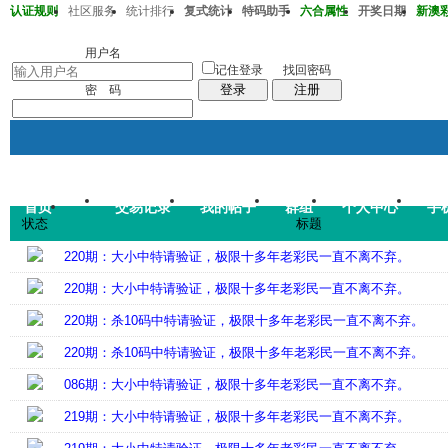
认证规则
社区服务
统计排行
复式统计
特码助手
六合属性
开奖日期
新澳彩2
澳彩219期05-10-19-30-35-47T25
用户名
记住登录
找回密码
登录
注册
密 码
首页
交易记录
我的帖子
群组
个人中心
手
帖子
状态
标题
码皇总管
说：
2026年7月
220期：大小中特请验证，极限十多年老彩民一直不离不弃。
220期：大小中特请验证，极限十多年老彩民一直不离不弃。
220期：杀10码中特请验证，极限十多年老彩民一直不离不弃。
220期：杀10码中特请验证，极限十多年老彩民一直不离不弃。
086期：大小中特请验证，极限十多年老彩民一直不离不弃。
219期：大小中特请验证，极限十多年老彩民一直不离不弃。