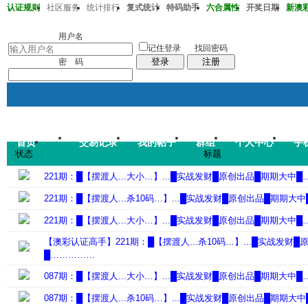
认证规则
社区服务
统计排行
复式统计
特码助手
六合属性
开奖日期
新澳彩2
澳彩220期36-38-32-13-20-01T30
用户名
记住登录
找回密码
登录
注册
密 码
首页
交易记录
我的帖子
群组
个人中心
手
帖子
状态
标题
码皇总管
说：
2026年7月
221期：█【摆渡人...大小…】...█实战发财█原创出品█期期大中
221期：█【摆渡人...杀10码…】...█实战发财█原创出品█期期大
221期：█【摆渡人...大小…】...█实战发财█原创出品█期期大中
【澳彩认证高手】221期：█【摆渡人...杀10码…】...█实战发财
█……………
087期：█【摆渡人...大小…】...█实战发财█原创出品█期期大中
087期：█【摆渡人...杀10码…】...█实战发财█原创出品█期期大