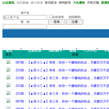
认证规则
社区服务
统计排行
复式统计
特码助手
六合属性
开奖日期
新澳彩2
澳彩220期36-38-32-13-20-01T30
用户名
记住登录
找回密码
登录
注册
密 码
首页
交易记录
我的帖子
群组
个人中心
手
帖子
状态
标题
码皇总管
说：
2026年7月
087期：【▲苏小三▲】单双，给你一个赚钱的机会，月赚百万不
221期：【▲苏小三▲】单双，给你一个赚钱的机会，月赚百万不
221期：【▲苏小三▲】杀三肖，给你一个赚钱的机会，月赚百万
221期：【▲苏小三▲】单双，给你一个赚钱的机会，月赚百万不
221期：【▲苏小三▲】杀三肖，给你一个赚钱的机会，月赚百万
087期：【▲苏小三▲】杀三肖，给你一个赚钱的机会，月赚百万