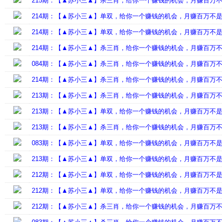
215期：【▲苏小三▲】杀三肖，给你一个赚钱的机会，月赚百万
214期：【▲苏小三▲】单双，给你一个赚钱的机会，月赚百万不
214期：【▲苏小三▲】单双，给你一个赚钱的机会，月赚百万不
214期：【▲苏小三▲】杀三肖，给你一个赚钱的机会，月赚百万
084期：【▲苏小三▲】杀三肖，给你一个赚钱的机会，月赚百万
214期：【▲苏小三▲】杀三肖，给你一个赚钱的机会，月赚百万
213期：【▲苏小三▲】杀三肖，给你一个赚钱的机会，月赚百万
213期：【▲苏小三▲】单双，给你一个赚钱的机会，月赚百万不
213期：【▲苏小三▲】杀三肖，给你一个赚钱的机会，月赚百万
083期：【▲苏小三▲】单双，给你一个赚钱的机会，月赚百万不
213期：【▲苏小三▲】单双，给你一个赚钱的机会，月赚百万不
212期：【▲苏小三▲】单双，给你一个赚钱的机会，月赚百万不
212期：【▲苏小三▲】单双，给你一个赚钱的机会，月赚百万不
212期：【▲苏小三▲】杀三肖，给你一个赚钱的机会，月赚百万