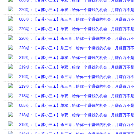
086期：【▲苏小三▲】单双，给你一个赚钱的机会，月赚百万不
220期：【▲苏小三▲】单双，给你一个赚钱的机会，月赚百万不
086期：【▲苏小三▲】杀三肖，给你一个赚钱的机会，月赚百万
220期：【▲苏小三▲】单双，给你一个赚钱的机会，月赚百万不
220期：【▲苏小三▲】杀三肖，给你一个赚钱的机会，月赚百万
220期：【▲苏小三▲】杀三肖，给你一个赚钱的机会，月赚百万
219期：【▲苏小三▲】单双，给你一个赚钱的机会，月赚百万不
219期：【▲苏小三▲】单双，给你一个赚钱的机会，月赚百万不
219期：【▲苏小三▲】杀三肖，给你一个赚钱的机会，月赚百万
219期：【▲苏小三▲】杀三肖，给你一个赚钱的机会，月赚百万
218期：【▲苏小三▲】单双，给你一个赚钱的机会，月赚百万不
085期：【▲苏小三▲】单双，给你一个赚钱的机会，月赚百万不
218期：【▲苏小三▲】单双，给你一个赚钱的机会，月赚百万不
218期：【▲苏小三▲】杀三肖，给你一个赚钱的机会，月赚百万