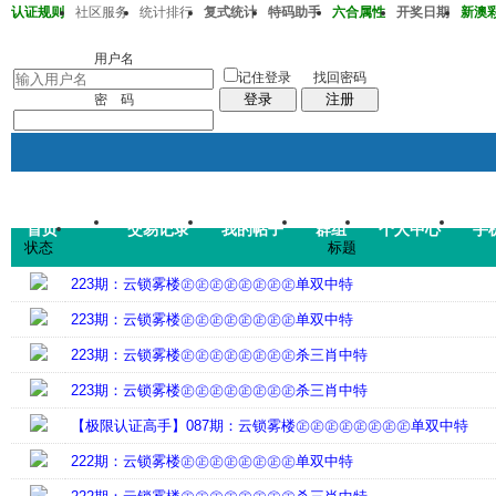
认证规则
社区服务
统计排行
复式统计
特码助手
六合属性
开奖日期
新澳彩2
澳彩222期02-23-41-32-34-16T20
用户名
记住登录
找回密码
登录
注册
密 码
首页
交易记录
我的帖子
群组
个人中心
手
帖子
状态
标题
码皇总管
说：
2026年7月
223期：云锁雾楼㊣㊣㊣㊣㊣㊣㊣㊣单双中特
223期：云锁雾楼㊣㊣㊣㊣㊣㊣㊣㊣单双中特
223期：云锁雾楼㊣㊣㊣㊣㊣㊣㊣㊣杀三肖中特
223期：云锁雾楼㊣㊣㊣㊣㊣㊣㊣㊣杀三肖中特
【极限认证高手】087期：云锁雾楼㊣㊣㊣㊣㊣㊣㊣㊣单双中特
222期：云锁雾楼㊣㊣㊣㊣㊣㊣㊣㊣单双中特