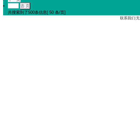
选 页
共搜索到了500条信息[ 50 条/页]
联系我们
|
无