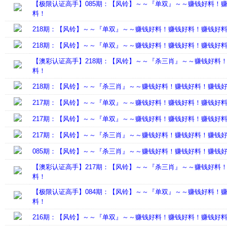
【极限认证高手】085期：【风铃】～～『单双』～～赚钱好料！
料！
218期：【风铃】～～『单双』～～赚钱好料！赚钱好料！赚钱好
218期：【风铃】～～『单双』～～赚钱好料！赚钱好料！赚钱好
【澳彩认证高手】218期：【风铃】～～『杀三肖』～～赚钱好料
料！
218期：【风铃】～～『杀三肖』～～赚钱好料！赚钱好料！赚钱
217期：【风铃】～～『单双』～～赚钱好料！赚钱好料！赚钱好
217期：【风铃】～～『单双』～～赚钱好料！赚钱好料！赚钱好
217期：【风铃】～～『杀三肖』～～赚钱好料！赚钱好料！赚钱
085期：【风铃】～～『杀三肖』～～赚钱好料！赚钱好料！赚钱
【澳彩认证高手】217期：【风铃】～～『杀三肖』～～赚钱好料
料！
【极限认证高手】084期：【风铃】～～『单双』～～赚钱好料！
料！
216期：【风铃】～～『单双』～～赚钱好料！赚钱好料！赚钱好