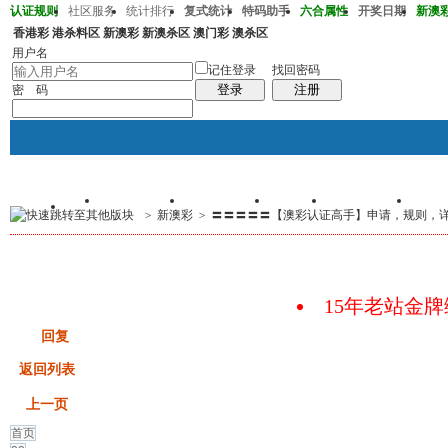
认证规则
社区服务
统计排行
复式统计
特码助手
六合属性
开奖日期
新澳彩2
香港彩
港杀料区
新澳彩
新澳杀区
澳门彩
澳杀区
澳彩218期37-32-33-15-22-43T41
用户名
记住登录
找回密码
登录
注册
密 码
首页
交易记录
我的帖子
群组
个人中心
手
>
新澳彩
>
〓〓〓〓〓【澳彩认证高手】申请，规则，详解
帖子
码皇总管
说：
2026年7月底即将 开启特邀高
15年老站金
发帖
回复
返回列表
上一页
首页