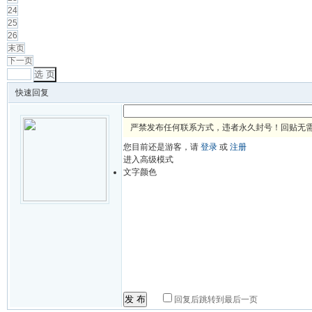
24
25
26
末页
下一页
选 页
快速回复
严禁发布任何联系方式，违者永久封号！回贴无需
您目前还是游客，请
登录
或
注册
进入高级模式
文字颜色
发 布
回复后跳转到最后一页