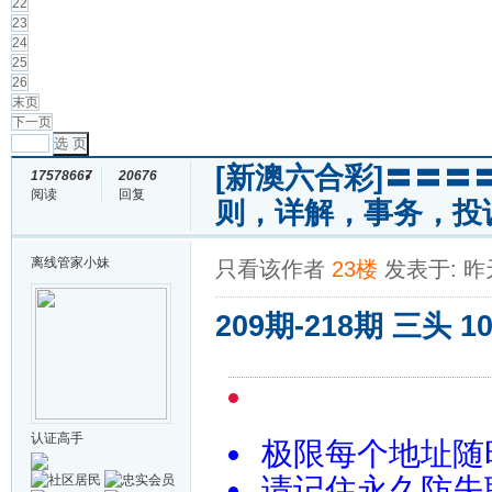
22
23
24
25
26
末页
下一页
选 页
[新澳六合彩]
〓〓〓
17578667
20676
阅读
回复
则，详解，事务，投
离线
管家小妹
只看该作者
23楼
发表于: 昨天
209期-218期 三头 
认证高手
极限每个地址随
请记住永久防失联导