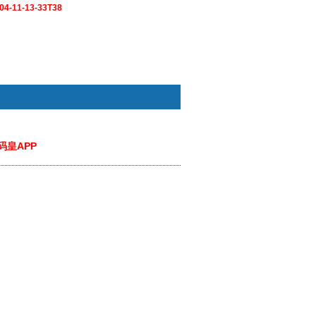
4-11-13-33T38
码皇APP
快捷通道
 20:23）