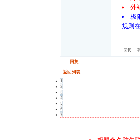
外站:
极
规则
回复
发帖
回复
返回列表
1
2
3
4
5
6
7