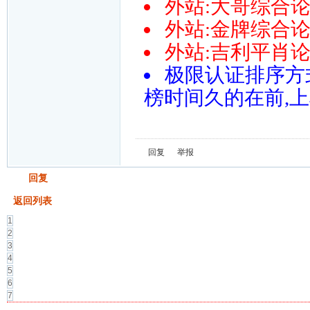
外站:大哥综合论坛htt
外站:金牌综合论坛htt
外站:吉利平肖论坛http:
极限认证排序方
榜时间久的在前,
回复
举报
发帖
回复
返回列表
1
2
3
4
5
6
7