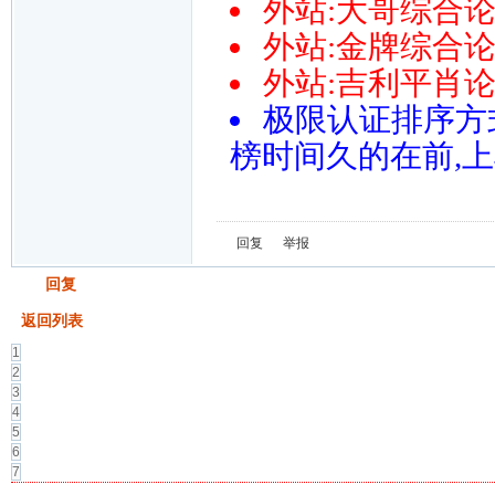
外站:大哥综合论坛htt
外站:金牌综合论坛htt
外站:吉利平肖论坛http:
极限认证排序方
榜时间久的在前,
回复
举报
发帖
回复
返回列表
1
2
3
4
5
6
7