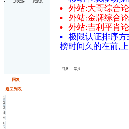
加关注
发消息
外站:大哥综合论坛htt
外站:金牌综合论坛htt
外站:吉利平肖论坛http:
极限认证排序方
榜时间久的在前,
回复
举报
发帖
回复
返回列表
1
2
3
4
5
6
7