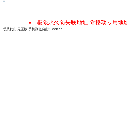
极限永久防失联地址:附移动专用地址18
联系我们
|
无图版
|
手机浏览
|
清除Cookies
|