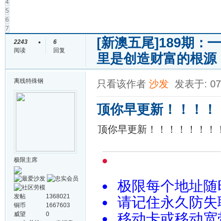
4
5
6
7
[新澳五尾]
189期：
2243
6
阅读
回复
里是创造财富的根源
离线
特殊钢
只看该作者
沙发
发表于: 07
顶你早更新！！！！
顶你早更新！！！！！！！
极限主席
极限每个地址随
发帖
1368021
请记住永久防失联导
铜币
1667603
威望
0
移动卡或移动宽带请尝