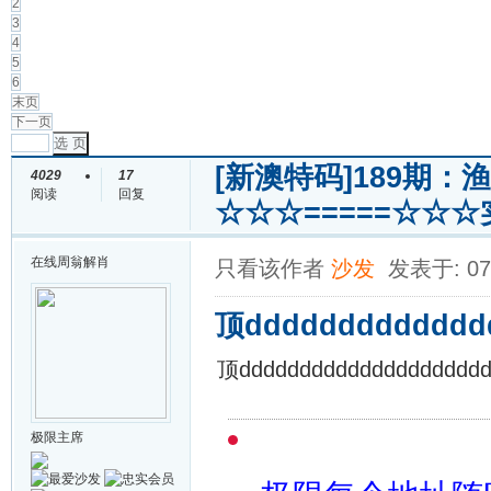
2
3
4
5
6
末页
下一页
选 页
[新澳特码]
189期：
4029
17
阅读
回复
☆☆☆=====☆☆
在线
周翁解肖
只看该作者
沙发
发表于: 07
顶ddddddddddddd
顶ddddddddddddddddddddd
极限主席