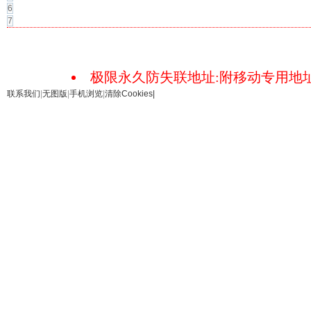
6
7
极限永久防失联地址:附移动专用地址18
联系我们
|
无图版
|
手机浏览
|
清除Cookies
|