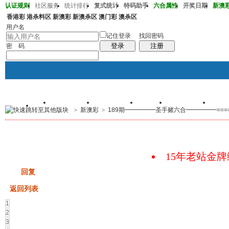
认证规则
社区服务
统计排行
复式统计
特码助手
六合属性
开奖日期
新澳彩2
香港彩
港杀料区
新澳彩
新澳杀区
澳门彩
澳杀区
澳彩220期36-38-32-13-20-01T30
用户名
记住登录
找回密码
登录
注册
密 码
首页
交易记录
我的帖子
群组
个人中心
手
>
新澳彩
>
189期━━━━━圣手赌六合━━━━━======
帖子
码皇总管
说：
2026年7月底即将 开启特邀高
15年老站金
发帖
回复
返回列表
1
2
3