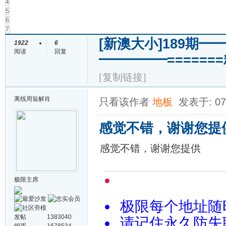
4
5
6
7
[新澳大小]
189期━
1922
6
阅读
回复
━━━━━======
[复制链接]
离线
周翁解肖
只看该作者
地板
发表于: 07
感觉不错，谢谢您提
感觉不错，谢谢您提供
极限主席
极限每个地址随
发帖
1383040
请记住永久防失联导