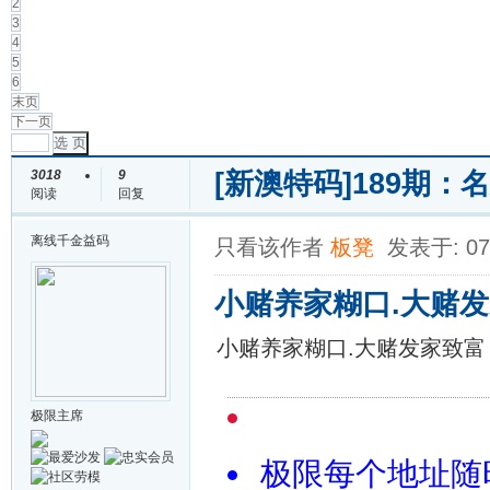
2
3
4
5
6
末页
下一页
选 页
3018
9
[新澳特码]
189期：
阅读
回复
离线
千金益码
只看该作者
板凳
发表于: 07
小赌养家糊口.大赌
小赌养家糊口.大赌发家致富
极限主席
极限每个地址随