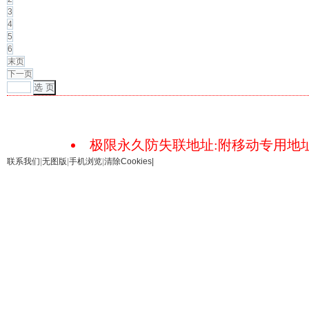
3
4
5
6
末页
下一页
选 页
极限永久防失联地址:附移动专用地址18
联系我们
|
无图版
|
手机浏览
|
清除Cookies
|