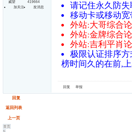
威望
419664
请记住永久防失联导
加关注
发消息
移动卡或移动宽带请尝
外站:大哥综合论坛htt
外站:金牌综合论坛htt
外站:吉利平肖论坛http:
极限认证排序方
榜时间久的在前,
回复
举报
发帖
回复
返回列表
上一页
首页
5