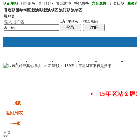
认证规则
社区服务
统计排行
复式统计
特码助手
六合属性
开奖日期
新澳彩2
香港彩
港杀料区
新澳彩
新澳杀区
澳门彩
澳杀区
澳彩220期36-38-32-13-20-01T30
用户名
记住登录
找回密码
登录
注册
密 码
首页
交易记录
我的帖子
群组
个人中心
手
>
新澳彩
>
189期：五尾财富不再是梦想!
帖子
码皇总管
说：
2026年7月底即将 开启特邀高
15年老站金
发帖
回复
返回列表
上一页
首页