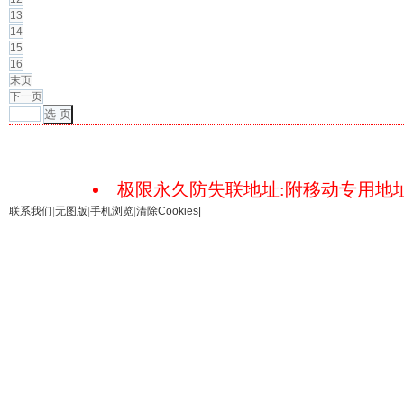
13
14
15
16
末页
下一页
选 页
极限永久防失联地址:附移动专用地址18
联系我们
|
无图版
|
手机浏览
|
清除Cookies
|