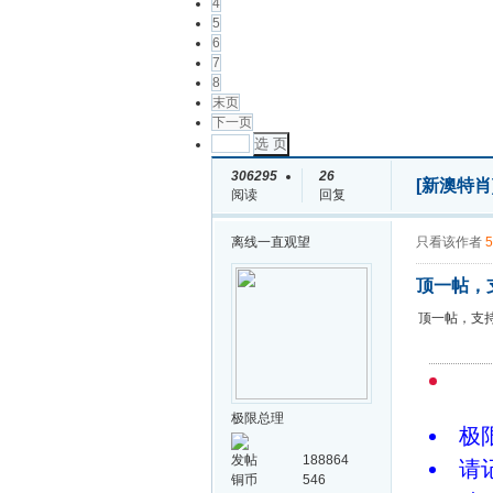
4
5
6
7
8
末页
下一页
选 页
306295
26
[新澳特肖
阅读
回复
离线
一直观望
只看该作者
顶一帖，
顶一帖，支
极限总理
极
发帖
188864
请记
铜币
546