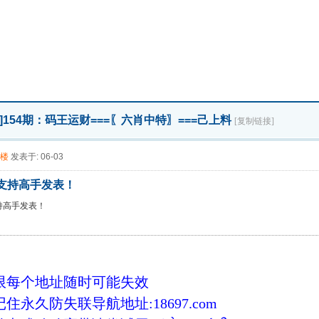
]
154期：码王运财===〖六肖中特〗===己上料
[复制链接]
5楼
发表于: 06-03
支持高手发表！
持高手发表！
限每个地址随时可能失效
住永久防失联导航地址:18697.com