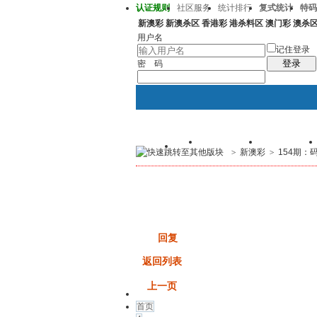
认证规则
社区服务
统计排行
复式统计
特码
新澳彩
新澳杀区
香港彩
港杀料区
澳门彩
澳杀
澳彩220期36-38-32-13-20-01T30
用户名
记住登录
登录
密 码
首页
交易记录
我的帖子
>
新澳彩
>
154期：
码皇总管
说：
发帖
回复
返回列表
上一页
首页