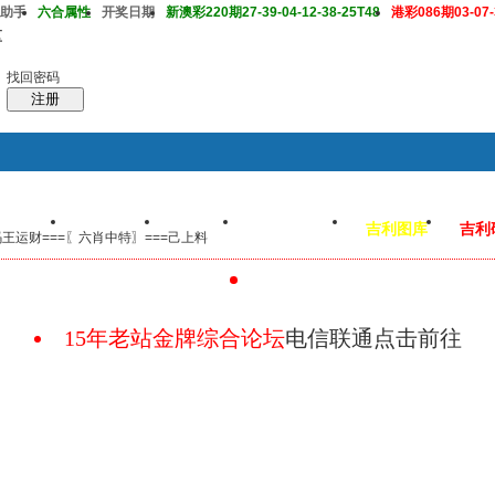
助手
六合属性
开奖日期
新澳彩220期27-39-04-12-38-25T48
港彩086期03-07-3
区
找回密码
注册
群组
个人中心
手机版
防跳转教程
吉利图库
吉利
码王运财===〖六肖中特〗===己上料
搜索
帖子
2026年7月底即将 开启特邀高手2肖中特大赛，重奖一万 ..
（2026-07-10
15年老站金牌综合论坛
电信联通点击前往