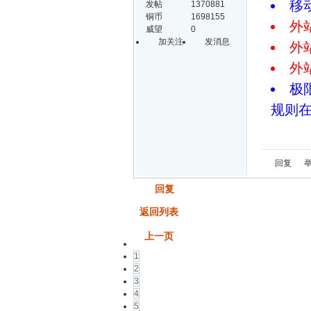
移动
发帖
1370881
铜币
1698155
外站
威望
0
加关注
发消息
外站
外站:
极
规则
回复
发帖
回复
返回列表
上一页
1
2
3
4
5