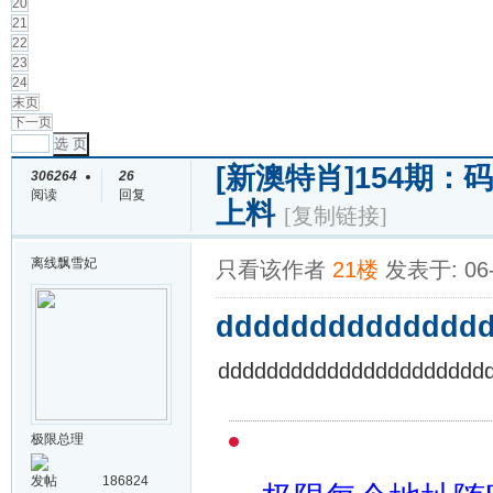
20
21
22
23
24
末页
下一页
选 页
[新澳特肖]
154期：
306264
26
阅读
回复
上料
[复制链接]
离线
飘雪妃
只看该作者
21楼
发表于: 06
dddddddddddddd
dddddddddddddddddddddd
极限总理
发帖
186824