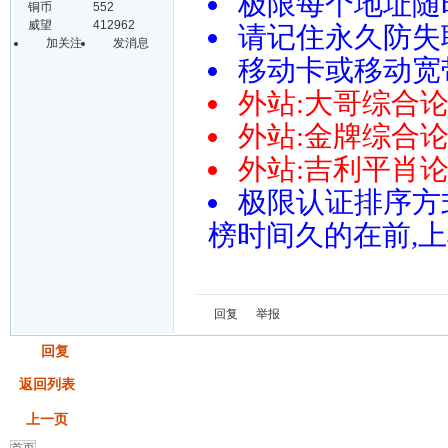
极限每个地址随
铜币
552
威望
412962
请记住永久防失联导
加关注
发消息
移动卡或移动宽带请尝
外站:大哥综合论坛htt
外站:金牌综合论坛htt
外站:吉利平肖论坛http:
极限认证排序方
榜时间久的在前,
回复
举报
发帖
回复
返回列表
上一页