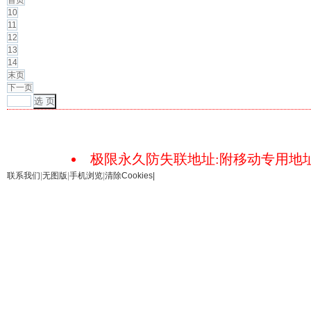
首页
10
11
12
13
14
末页
下一页
选 页
极限永久防失联地址:附移动专用地址18
联系我们
|
无图版
|
手机浏览
|
清除Cookies
|