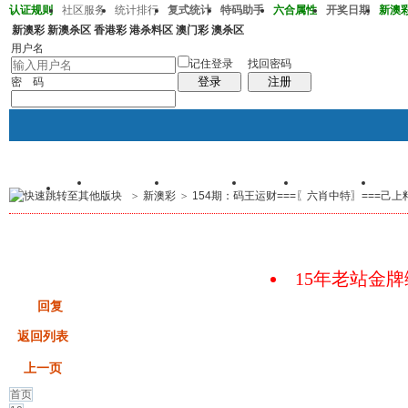
认证规则
社区服务
统计排行
复式统计
特码助手
六合属性
开奖日期
新澳彩2
新澳彩
新澳杀区
香港彩
港杀料区
澳门彩
澳杀区
澳彩218期37-32-33-15-22-43T41
用户名
记住登录
找回密码
登录
注册
密 码
首页
交易记录
我的帖子
群组
个人中心
手
>
新澳彩
>
154期：码王运财===〖六肖中特〗===己上
帖子
码皇总管
说：
2026年7月底即将 开启特邀高
15年老站金
发帖
回复
返回列表
上一页
首页