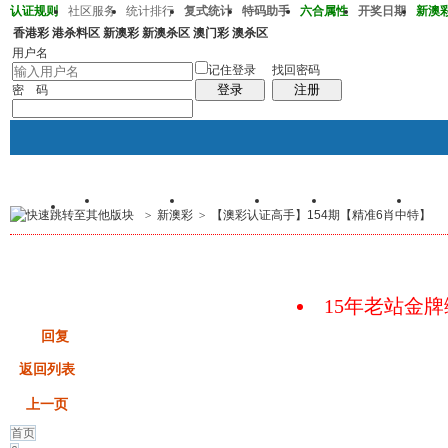
认证规则
社区服务
统计排行
复式统计
特码助手
六合属性
开奖日期
新澳彩2
香港彩
港杀料区
新澳彩
新澳杀区
澳门彩
澳杀区
澳彩219期05-10-19-30-35-47T25
用户名
记住登录
找回密码
登录
注册
密 码
首页
交易记录
我的帖子
群组
个人中心
手
>
新澳彩
>
【澳彩认证高手】154期【精准6肖中特】
帖子
码皇总管
说：
2026年7月底即将 开启特邀高
15年老站金
发帖
回复
返回列表
上一页
首页