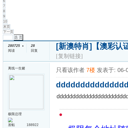
6
7
8
9
10
末页
下一页
选 页
[新澳特肖]
【澳彩认证
280725
28
阅读
回复
[复制链接]
离线
一生赌
只看该作者
7楼
发表于: 06-
dddddddddddddd
dddddddddddddddddddddd
极限总理
发帖
188922