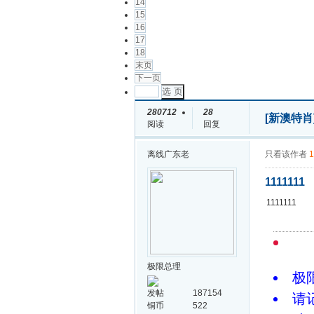
14
15
16
17
18
末页
下一页
选 页
280712
28
[新澳特肖
阅读
回复
离线
广东老
只看该作者
1111111
1111111
极限总理
极
发帖
187154
请记
铜币
522