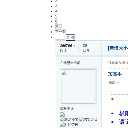
2
3
4
5
6
末页
下一页
选 页
369796
30
[新澳大小
阅读
回复
在线
思维空间
只看该作者
顶高手
顶高手
极限主席
极
请记