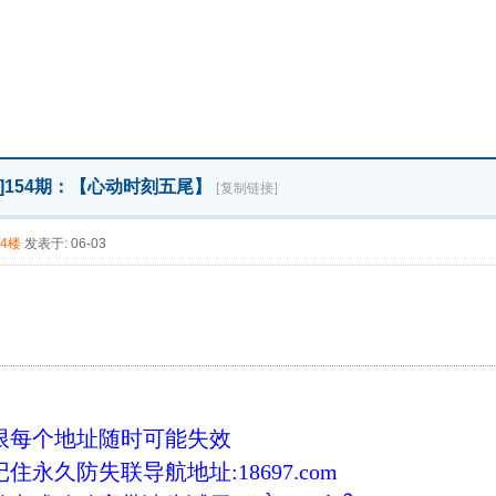
]
154期：【心动时刻五尾】
[复制链接]
14楼
发表于: 06-03
限每个地址随时可能失效
住永久防失联导航地址:18697.com