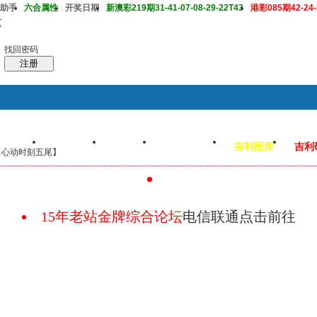
助手
六合属性
开奖日期
新澳彩219期31-41-07-08-29-22T43
港彩085期42-24-2
区
找回密码
注册
群组
个人中心
手机版
防跳转教程
吉利图库
吉利
【心动时刻五尾】
搜索
帖子
2026年7月底即将 开启特邀高手2肖中特大赛，重奖一万 ..
（2026-07-10
15年老站金牌综合论坛
电信联通点击前往