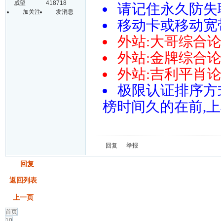
威望
418718
请记住永久防失联导
加关注
发消息
移动卡或移动宽带请尝
外站:大哥综合论坛htt
外站:金牌综合论坛htt
外站:吉利平肖论坛http:
极限认证排序方
榜时间久的在前,
回复
举报
发帖
回复
返回列表
上一页
首页
10