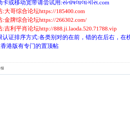
卡或移动宽带请尝试用:સંતોષલાલાંગીસ.com
:大哥综合论坛https://185400.com
:金牌综合论坛https://266302.com/
吉利平肖论坛http://888.ji.laoda.520.71788.vip
限认证排序方式:各类别对的在前，错的在后右，在
在香港版有专门的置顶帖
举报