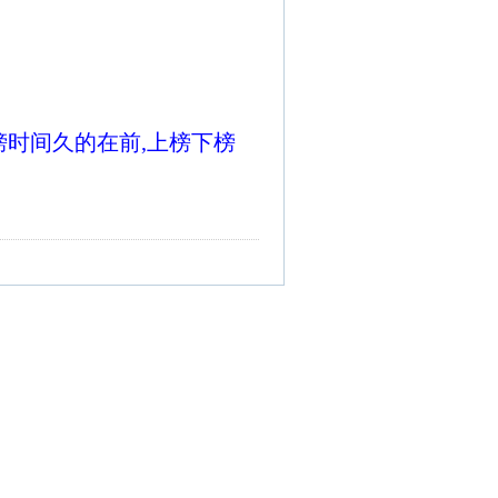
榜时间久的在前,上榜下榜