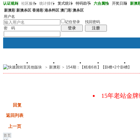
认证规则
社区服务
统计排行
复式统计
特码助手
六合属性
开奖日期
新澳彩2
新澳彩
新澳杀区
香港彩
港杀料区
澳门彩
澳杀区
澳彩220期36-38-32-13-20-01T30
用户名
记住登录
找回密码
登录
注册
密 码
首页
交易记录
我的帖子
群组
个人中心
手
>
新澳彩
>
154期：【精准6肖】【卧槽+2个卧槽】
帖子
码皇总管
说：
2026年7月底即将 开启特邀高
15年老站金
发帖
回复
返回列表
上一页
首页