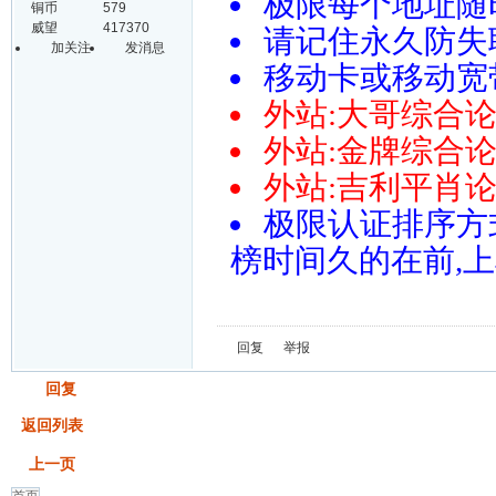
极限每个地址随
铜币
579
威望
417370
请记住永久防失联导
加关注
发消息
移动卡或移动宽带请尝
外站:大哥综合论坛htt
外站:金牌综合论坛htt
外站:吉利平肖论坛http:
极限认证排序方
榜时间久的在前,
回复
举报
发帖
回复
返回列表
上一页