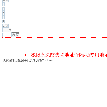
首页
3
4
5
6
7
末页
下一页
选 页
极限永久防失联地址:附移动专用地址18
联系我们
|
无图版
|
手机浏览
|
清除Cookies
|