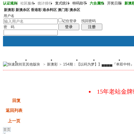
认证规则
社区服务
统计排行
复式统计
特码助手
六合属性
开奖日期
新澳彩2
新澳彩
新澳杀区
香港彩
港杀料区
澳门彩
澳杀区
澳彩221期44-20-28-15-18-05T30
用户名
记住登录
找回密码
登录
注册
密 码
首页
交易记录
我的帖子
群组
个人中心
手
>
新澳彩
>
154期：【以码为梦】】▄▄▄▄『单双中特』▄▄
帖子
码皇总管
说：
2026年7月底即将 开启特邀高
15年老站金
发帖
回复
返回列表
上一页
首页