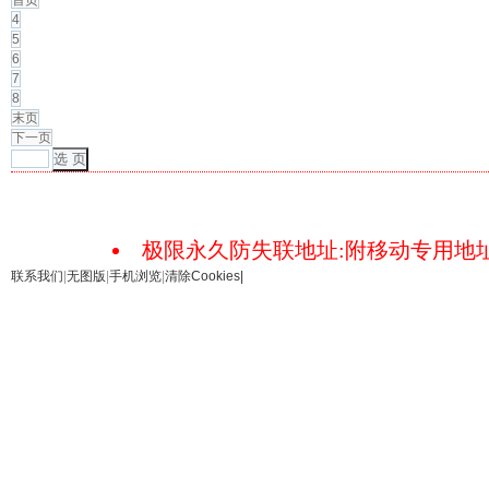
首页
4
5
6
7
8
末页
下一页
选 页
极限永久防失联地址:附移动专用地址18
联系我们
|
无图版
|
手机浏览
|
清除Cookies
|