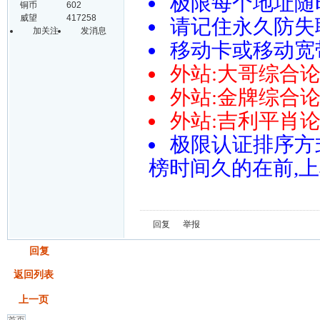
极限每个地址随
铜币
602
威望
417258
请记住永久防失联导
加关注
发消息
移动卡或移动宽带请尝
外站:大哥综合论坛htt
外站:金牌综合论坛htt
外站:吉利平肖论坛http:
极限认证排序方
榜时间久的在前,
回复
举报
发帖
回复
返回列表
上一页