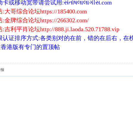
卡或移动宽带请尝试用:સંતોષલાલાંગીસ.com
:大哥综合论坛https://185400.com
:金牌综合论坛https://266302.com/
吉利平肖论坛http://888.ji.laoda.520.71788.vip
限认证排序方式:各类别对的在前，错的在后右，在
在香港版有专门的置顶帖
举报