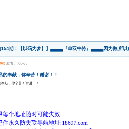
]
154期：【以码为梦】】▄▄▄▄『单双中特』▄▄▄▄因为做,所
10楼
发表于: 06-03
私的奉献，你辛苦！谢谢！！
的奉献，你辛苦！谢谢！！
限每个地址随时可能失效
住永久防失联导航地址:18697.com