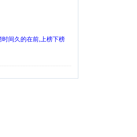
榜时间久的在前,上榜下榜