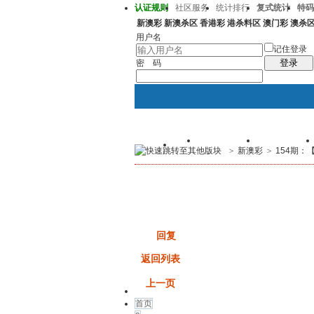
认证规则
社区服务
统计排行
复式统计
特码
新澳彩
新澳杀区
香港彩
港杀料区
澳门彩
澳杀
澳彩220期36-38-32-13-20-01T30
用户名
记住登录
登录
密 码
首页
交易记录
我的帖子
>
新澳彩
>
154期：
码皇总管
说：
发帖
回复
返回列表
上一页
首页