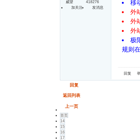
移动
威望
418276
加关注
发消息
外站
外站
外站:
极
规则
回复
发帖
回复
返回列表
上一页
首页
14
15
16
17