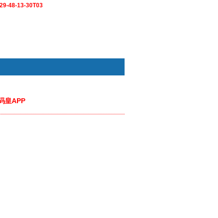
9-48-13-30T03
码皇APP
快捷通道
 20:23）