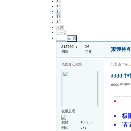
14
15
16
17
18
末页
下一页
选 页
215092
24
[新澳特肖
阅读
回复
离线
开心宝贝
只看该作者
dddd 
dddd 中中
极限总理
极
发帖
188953
请记
铜币
578