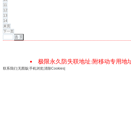
11
12
13
14
末页
下一页
选 页
极限永久防失联地址:附移动专用地址18
联系我们
|
无图版
|
手机浏览
|
清除Cookies
|