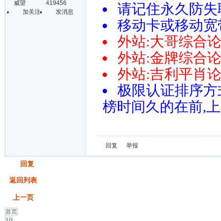
威望
419456
请记住永久防失联导
加关注
发消息
移动卡或移动宽带请尝
外站:大哥综合论坛htt
外站:金牌综合论坛htt
外站:吉利平肖论坛http:
极限认证排序方
榜时间久的在前,
回复
举报
发帖
回复
返回列表
上一页
首页
10