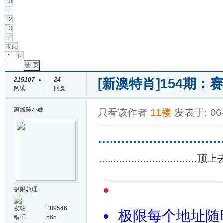
10
11
12
13
14
末页
下一页
选 页
215107
24
[新澳特肖]
154期：
阅读
回复
离线
陈小妹
只看该作者
11楼
发表于: 06
............................
.................................顶上去.
极限总理
发帖
189546
极限每个地址随
铜币
565