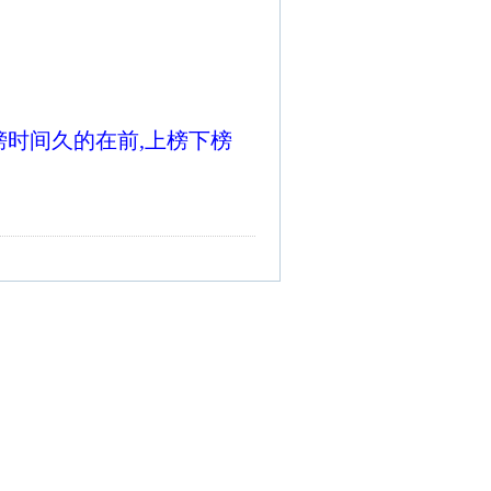
榜时间久的在前,上榜下榜