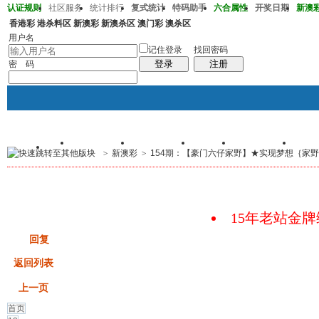
认证规则
社区服务
统计排行
复式统计
特码助手
六合属性
开奖日期
新澳彩2
香港彩
港杀料区
新澳彩
新澳杀区
澳门彩
澳杀区
澳彩218期37-32-33-15-22-43T41
用户名
记住登录
找回密码
登录
注册
密 码
首页
交易记录
我的帖子
群组
个人中心
手
>
新澳彩
>
154期：【豪门六仔家野】★实现梦想｛家野中
帖子
码皇总管
说：
2026年7月底即将 开启特邀高
15年老站金
发帖
回复
返回列表
上一页
首页