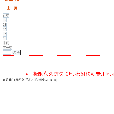
上一页
首页
12
13
14
15
16
末页
下一页
选 页
极限永久防失联地址:附移动专用地址18
联系我们
|
无图版
|
手机浏览
|
清除Cookies
|