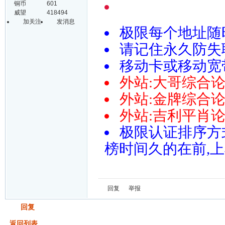
铜币
601
威望
418494
加关注
发消息
极限每个地址随
请记住永久防失联导
移动卡或移动宽带请尝
外站:大哥综合论坛htt
外站:金牌综合论坛htt
外站:吉利平肖论坛http:
极限认证排序方
榜时间久的在前,
回复
举报
发帖
回复
返回列表