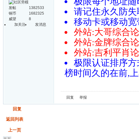
极限每个地址随
发帖
1382533
请记住永久防失联导
铜币
1682325
威望
8
移动卡或移动宽带请尝
加关注
发消息
外站:大哥综合论坛htt
外站:金牌综合论坛htt
外站:吉利平肖论坛http:
极限认证排序方
榜时间久的在前,
回复
举报
发帖
回复
返回列表
上一页