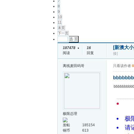
7
8
9
10
11
末页
下一页
选 页
[新澳大小
187478
16
阅读
回复
接]
离线
麦田码哥
只看该作者
bbbbbbb
bbbbbbbbb
极限总理
极
发帖
185154
请记
铜币
613