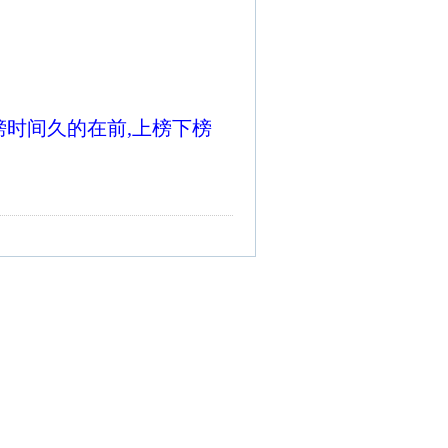
榜时间久的在前,上榜下榜