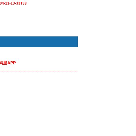
4-11-13-33T38
码皇APP
快捷通道
 20:23）