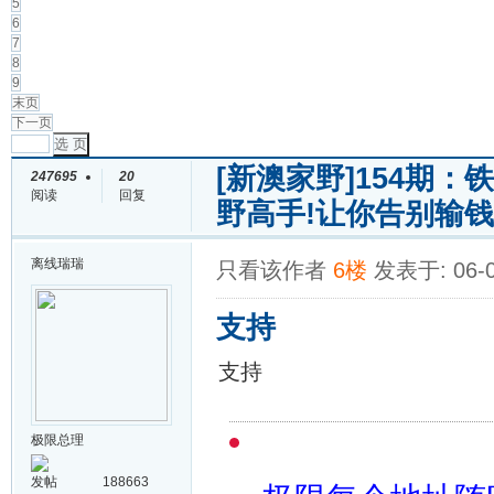
5
6
7
8
9
末页
下一页
选 页
[新澳家野]
154期：
247695
20
阅读
回复
野高手!让你告别输钱
离线
瑞瑞
只看该作者
6楼
发表于: 06-
支持
支持
极限总理
发帖
188663