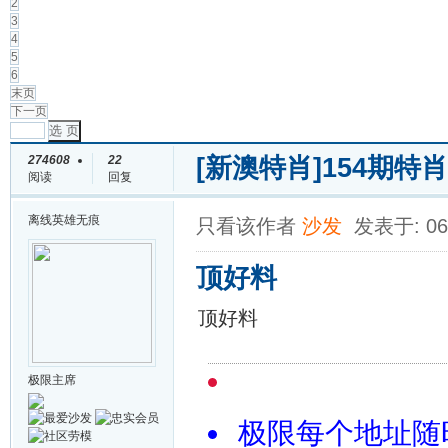
2
3
4
5
6
末页
下一页
选 页
274608
22
[新澳特肖]
154期特
阅读
回复
离线
英雄无痕
只看该作者
沙发
发表于: 06
顶好料
顶好料
极限主席
极限每个地址随