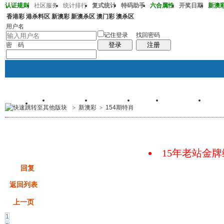
认证规则
社区服务
统计排行
复式统计
特码助手
六合属性
开奖日期
新澳彩2
香港彩
港杀料区
新澳彩
新澳杀区
澳门彩
澳杀区
澳彩217期40-29-17-18-31-32T34
用户名
记住登录
找回密码
登录
注册
密 码
首页
交易记录
我的帖子
群组
个人中心
手
>
新澳彩
>
154期特肖
帖子
码皇总管
说：
2026年7月底即将 开启特邀高
15年老站金
发帖
回复
返回列表
上一页
1