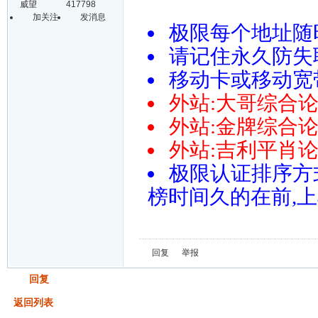
威望
417798
加关注
发消息
极限每个地址随
请记住永久防失联导
移动卡或移动宽带请尝
外站:大哥综合论坛htt
外站:金牌综合论坛htt
外站:吉利平肖论坛http:
极限认证排序方
榜时间久的在前,
回复
举报
发帖
回复
返回列表