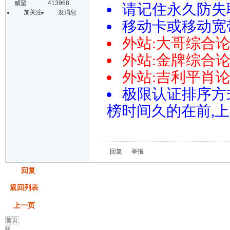
威望
413968
请记住永久防失联导
加关注
发消息
移动卡或移动宽带请尝
外站:大哥综合论坛htt
外站:金牌综合论坛htt
外站:吉利平肖论坛http:
极限认证排序方
榜时间久的在前,
回复
举报
发帖
回复
返回列表
上一页
首页
8