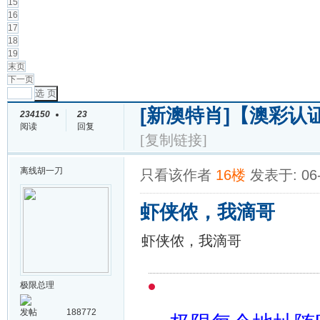
15
16
17
18
19
末页
下一页
选 页
[新澳特肖]
【澳彩认证
234150
23
阅读
回复
[复制链接]
离线
胡一刀
只看该作者
16楼
发表于: 06
虾侠侬，我滴哥
虾侠侬，我滴哥
极限总理
发帖
188772