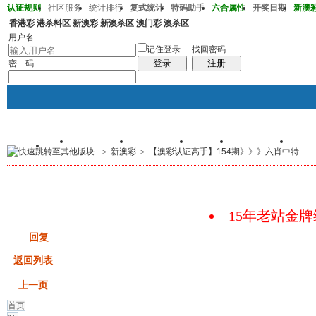
认证规则
社区服务
统计排行
复式统计
特码助手
六合属性
开奖日期
新澳彩2
香港彩
港杀料区
新澳彩
新澳杀区
澳门彩
澳杀区
澳彩220期36-38-32-13-20-01T30
用户名
记住登录
找回密码
登录
注册
密 码
首页
交易记录
我的帖子
群组
个人中心
手
>
新澳彩
>
【澳彩认证高手】154期》》》六肖中特
帖子
码皇总管
说：
2026年7月底即将 开启特邀高
15年老站金
发帖
回复
返回列表
上一页
首页