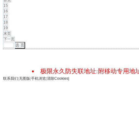
首页
15
16
17
18
19
末页
下一页
选 页
极限永久防失联地址:附移动专用地址18
联系我们
|
无图版
|
手机浏览
|
清除Cookies
|