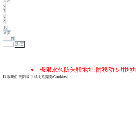
首页
6
7
8
9
10
末页
下一页
选 页
极限永久防失联地址:附移动专用地址18
联系我们
|
无图版
|
手机浏览
|
清除Cookies
|