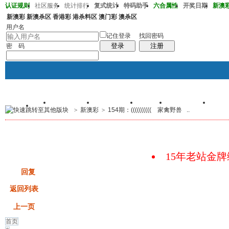
认证规则
社区服务
统计排行
复式统计
特码助手
六合属性
开奖日期
新澳彩2
新澳彩
新澳杀区
香港彩
港杀料区
澳门彩
澳杀区
澳彩218期37-32-33-15-22-43T41
用户名
记住登录
找回密码
登录
注册
密 码
首页
交易记录
我的帖子
群组
个人中心
手
>
新澳彩
>
154期：(((((((((( 家禽野兽 ..
帖子
码皇总管
说：
2026年7月底即将 开启特邀高
15年老站金
发帖
回复
返回列表
上一页
首页