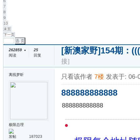
6
7
8
9
10
末页
下一页
选 页
[新澳家野]
154期：(((
262859
25
阅读
回复
接]
离线
梦昕
只看该作者
7楼
发表于: 06-
888888888888
888888888888
极限总理
发帖
187023